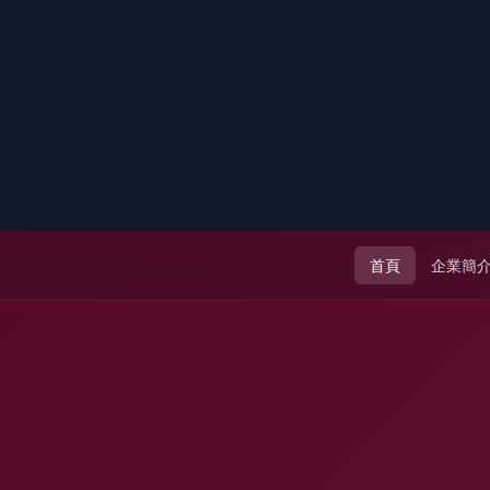
首頁
企業簡