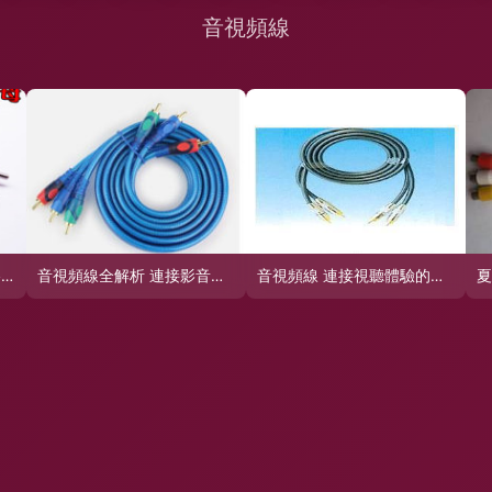
CVBS 一分二分配器全攻略 選購指南與產品推薦
音視頻線全解析 連接影音世界的“血脈”
音視頻線 連接視聽體驗的橋梁