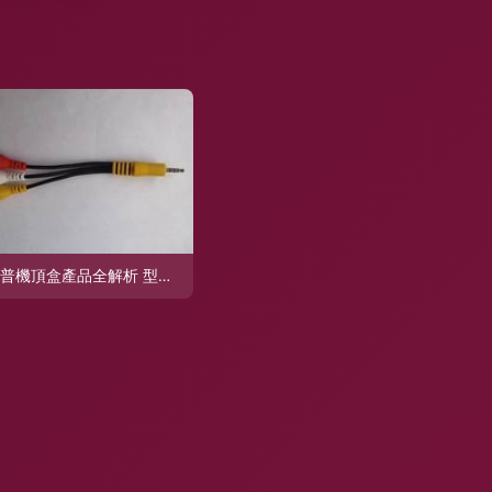
夏普機頂盒產品全解析 型號、功能與音視頻連接指南